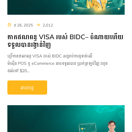
៩ 26, 2025
2,012
កាតឥណពន្ធ VISA របស់ BIDC– ចំណាយហើយ
ទទួលបានរង្វាន់វិញ
ប្រើកាតឥណពន្ធ VISA របស់ BIDC សម្រាប់ការទូទាត់លើ
ម៉ាស៊ីន POS ឬ eCommerce អាចទទួលបាន ប្រាក់ត្រឡប់វិញ រហូត
ដល់ទៅ $20...
អានបន្ត