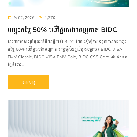
២ 02, 2026
1,270
បញ្ចុះតម្លៃ 50% លើថ្លៃសេវាចេញកាត BIDC
នេះជាឱកាសល្អបំផុតអតិថិជនថ្មីរបស់ BIDC ដែលស្នើសុំកាតទទួលបានការបញ្ចុះ
តម្លៃ 50% លើថ្លៃសេវាចេញកាត។ ប្រូម៉ូសិនផ្តល់ជូនសម្រាប់៖ BIDC VISA
EMV Classic, BIDC VISA EMV Gold, BIDC CSS Card និង ឥតគិត
ថ្លៃចំពោះ...
អានបន្ត