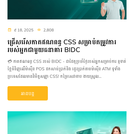
៩ 18, 2025
2,808
ជ្រើសរើសកាតឥណពន្ធ CSS សម្រាប់តម្រូវការ
របស់អ្នកជាមួយធនាគារ BIDC
💳 កាតឥណពន្ធ CSS​ របស់ BIDC - ជាដៃគូប្រចាំថ្ងៃរបស់អ្នកសម្រាប់ការ ទូទាត់
ថ្លៃទំនិញលើម៉ាស៊ីន POS​ ​ដកសាច់ប្រាក់និង ផ្ទេរប្រាក់តាមម៉ាស៊ីន ATM ទូទាំង
ប្រទេសដែលមាននិមិត្តសញ្ញា CSS! កម្រៃសេវាទាប ងាយស្រួល...
អានបន្ត