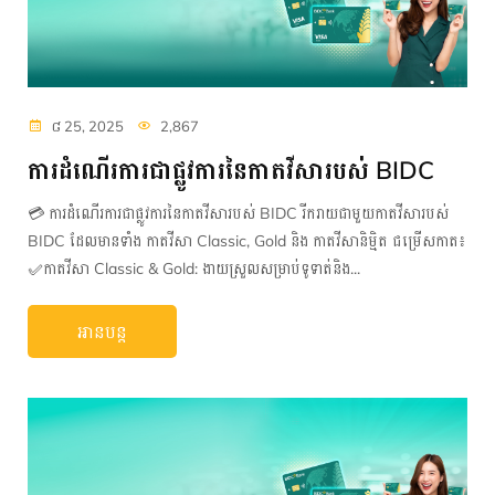
៨ 25, 2025
2,867
ការដំណើរការជាផ្លូវការនៃកាតវីសារបស់ BIDC
💳 ការដំណើរការជាផ្លូវការនៃកាតវីសារបស់ BIDC រីករាយជាមួយកាតវីសារបស់
BIDC ដែលមានទាំង កាតវីសា Classic, Gold និង កាតវីសានិម្មិត ជម្រើសកាត៖
✅កាតវីសា Classic & Gold: ងាយស្រួលសម្រាប់ទូទាត់និង...
អានបន្ត