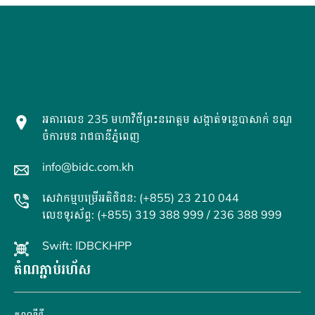
អគារលេខ 235 មហាវិថីព្រះនរោត្តម សង្កាត់ទន្លេបាសាក់ ខណ្ឌ
ចំការមន រាជធានីភ្នំពេញ
info@bidc.com.kh
សេវាកម្មបម្រើអតិថិជន: (+855) 23 210 044
លេខទូរស័ព្ទ: (+855) 319 388 999 / 236 388 999
Swift: IDBCKHPP
តំណភ្ជាប់រហ័ស