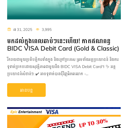
៧ 31, 2025
3,995
មកដល់ក្នុងពេលឆាប់ៗនេះហើយ! កាតឥណពន្ធ
BIDC VISA Debit Card (Gold & Classic)
រីករាយជាមួយប្រតិបត្តិការទាំងក្នុង និងក្រៅប្រទេស ព្រមទាំងអត្ថប្រយោជន៍ និងការ
ទូទាត់ប្រកបដោយសុវត្ថិភាពជាមួយនឹង BIDC VISA Debit Card។ ✨ អត្ថ
ប្រយោជន៍សំខាន់ៗ: ✔️ អាចទូទាត់បានជុំវិញពិភពលោក -...
អានបន្ត