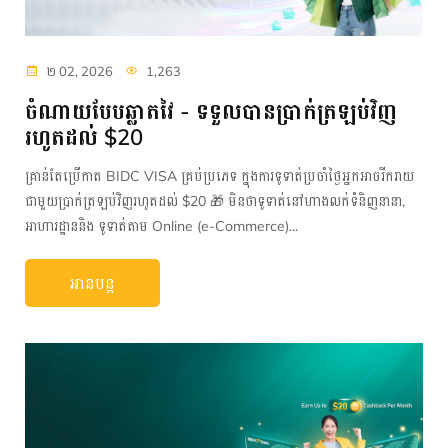
២ 02, 2026
1,263
ចំណាយបែបឆ្លាតវៃ - ទទួលបានប្រាក់ត្រឡប់វិញ
រហូតដល់ $20
គ្រាន់តែប្រើកាត BIDC VISA គ្រប់ប្រភេទ ក្នុងការទូទាត់ប្រចាំថ្ងៃអ្នកអាចរីករាយ
ជាមួយប្រាក់ត្រឡប់វិញរហូតដល់ $20 🎁 មិនថាទូទាត់នៅហាងលក់ទំនិញនានា,
អាហារដ្ឋាននិង ទូទាត់តាម Online (e-Commerce)...
អានបន្ត