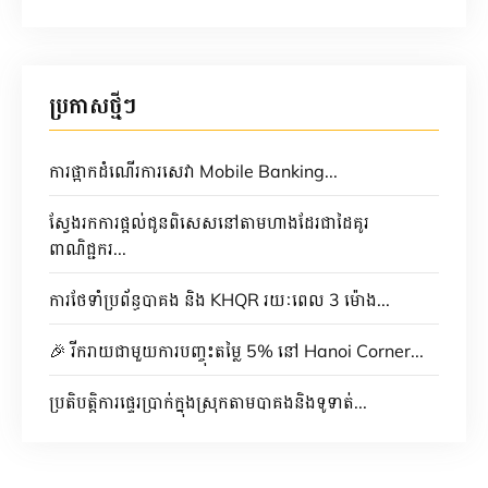
ប្រកាសថ្មីៗ
ការផ្អាកដំណើរការសេវា Mobile Banking...
ស្វែងរកការផ្តល់ជូនពិសេសនៅតាមហាងដែរជាដៃគូរ
ពាណិជ្ជករ...
ការថែទាំប្រព័ន្ធបាគង និង KHQR រយៈពេល 3 ម៉ោង...
🎉 រីករាយជាមួយការបញ្ចុះតម្លៃ 5% នៅ Hanoi Corner...
ប្រតិបត្តិការផ្ទេរប្រាក់ក្នុងស្រុកតាមបាគងនិងទូទាត់...