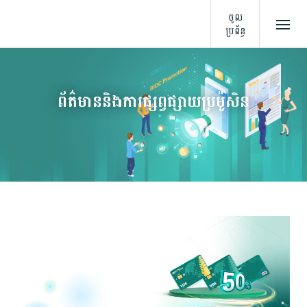
ចូល
ប្រព័ន្ធ
ព័ត៌មាននិងការផ្សព្វផ្សាយប្រម៉ូសិន