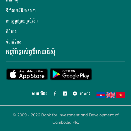
គណនី​ថ្មី
ទីតាំងអេធីអឹម/សាខា
ការផ្សព្វផ្សាយប្រម៉ូសិន
ព័ត៌មាន
ទំនាក់ទំនង
កម្មវិធីទូរស័ព្ទប៊ីអាយឌីស៊ី
តាម​យើង៖
ភាសា៖
© 2009 - 2026 Bank for Investment and Development of
Cambodia Plc.