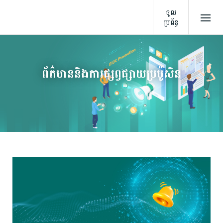
ចូល
ប្រព័ន្ធ
ព័ត៌មាននិងការផ្សព្វផ្សាយប្រម៉ូសិន