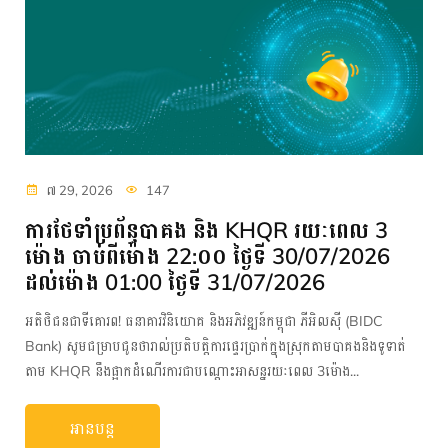
៧ 29, 2026
147
ការថែទាំប្រព័ន្ធបាគង និង KHQR រយៈពេល 3
ម៉ោង ចាប់ពីម៉ោង 22:០០ ថ្ងៃទី 30/07/2026
ដល់ម៉ោង 01:00 ថ្ងៃទី 31/07/2026
អតិថិជនជាទីគោរព! ធនាគារវិនិយោគ និងអភិវឌ្ឍន៍កម្ពុជា ភីអិលស៊ី (BIDC
Bank) សូមជម្រាបជូនថារាល់ប្រតិបត្តិការផ្ទេរប្រាក់ក្នុងស្រុកតាមបាគងនិងទូទាត់
តាម KHQR នឹងផ្អាកដំណើរការជាបណ្តោះអាសន្នរយៈពេល 3ម៉ោង...
អានបន្ត