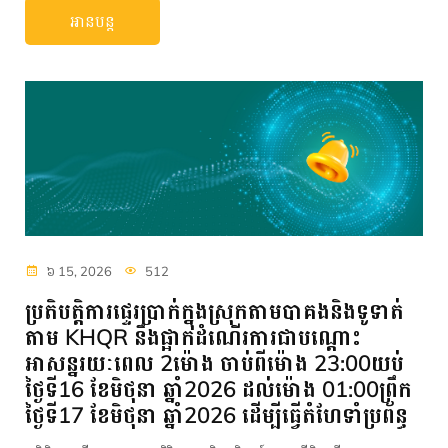
អានបន្ត
៦ 15, 2026
512
ប្រតិបត្តិការផ្ទេរប្រាក់ក្នុងស្រុកតាមបាគងនិងទូទាត់
តាម KHQR នឹងផ្អាកដំណើរការជាបណ្តោះ
អាសន្នរយៈពេល 2ម៉ោង ចាប់ពីម៉ោង 23:00យប់
ថ្ងៃទី16 ខែមិថុនា ឆ្នាំ2026 ដល់ម៉ោង 01:00ព្រឹក
ថ្ងៃទី17 ខែមិថុនា ឆ្នាំ2026 ដើម្បីធ្វើតំហែទាំប្រព័ន្ធ