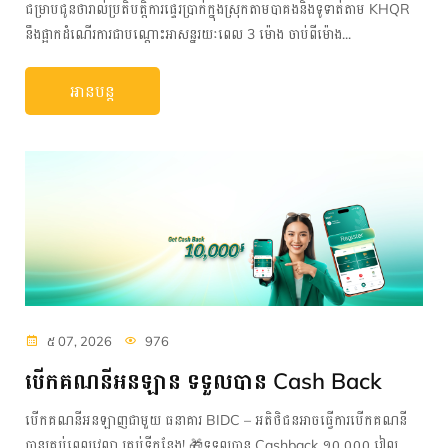
ជម្រាបជូនថារាល់ប្រតិបត្តិការផ្ទេរប្រាក់ក្នុងស្រុកតាមបាគងនិងទូទាត់តាម KHQR
នឹងផ្អាកដំណើរការជាបណ្តោះអាសន្នរយៈពេល 3 ម៉ោង ចាប់ពីម៉ោង...
អានបន្ត
៥ 07, 2026
976
បើកគណនីអនឡាន ទទួលបាន Cash Back
បើកគណនីអនឡាញជាមួយ ធនាគារ BIDC – អតិថិជនអាចធ្វើការបើកគណនី
បានគ្រប់ពេលវេលា គ្រប់ទីកន្លែង! 🎁ទទួលបាន Cashback ១០,០០០ រៀល