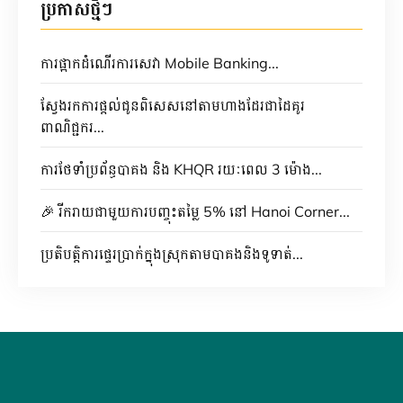
ប្រកាសថ្មីៗ
ការផ្អាកដំណើរការសេវា Mobile Banking...
ស្វែងរកការផ្តល់ជូនពិសេសនៅតាមហាងដែរជាដៃគូរ
ពាណិជ្ជករ...
ការថែទាំប្រព័ន្ធបាគង និង KHQR រយៈពេល 3 ម៉ោង...
🎉 រីករាយជាមួយការបញ្ចុះតម្លៃ 5% នៅ Hanoi Corner...
ប្រតិបត្តិការផ្ទេរប្រាក់ក្នុងស្រុកតាមបាគងនិងទូទាត់...