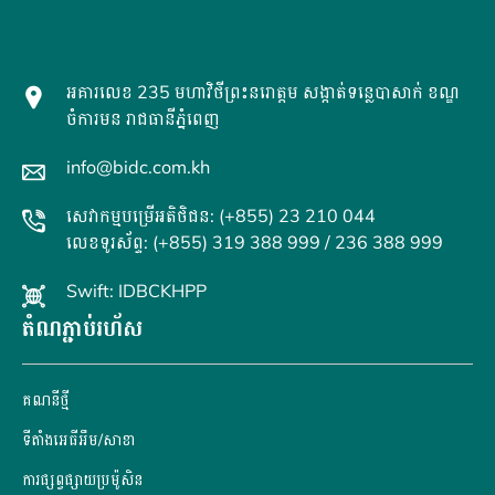
អគារលេខ 235 មហាវិថីព្រះនរោត្តម សង្កាត់ទន្លេបាសាក់ ខណ្ឌ
ចំការមន រាជធានីភ្នំពេញ
info@bidc.com.kh
សេវាកម្មបម្រើអតិថិជន: (+855) 23 210 044
លេខទូរស័ព្ទ: (+855) 319 388 999 / 236 388 999
Swift: IDBCKHPP
តំណភ្ជាប់រហ័ស
គណនី​ថ្មី
ទីតាំងអេធីអឹម/សាខា
ការផ្សព្វផ្សាយប្រម៉ូសិន