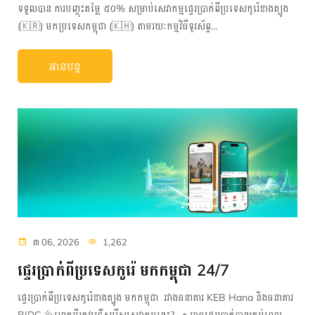
ទទួលបាន ការបញ្ចុះតម្លៃ ៥០% សម្រាប់សេវាកម្មផ្ទេរប្រាក់ពីប្រទេសកូរ៉េខាងត្បូង
(🇰🇷) មកប្រទេសកម្ពុជា (🇰🇭)​ តាមរយៈកម្មវិធីទូរស័ព្ទ...
អានបន្ត
៣ 06, 2026
1,262
ផ្ទេរប្រាក់ពីប្រទេសកូរ៉េ មកកម្ពុជា 24/7
ផ្ទេរប្រាក់ពីប្រទេសកូរ៉េខាងត្បូង មកកម្ពុជា រវាងធនាគារ KEB Hana និងធនាគារ