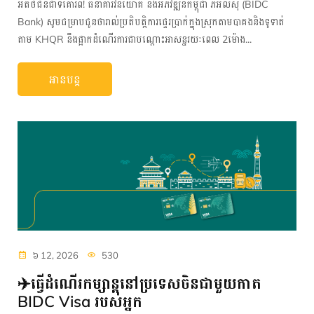
អតិថិជនជាទីគោរព! ធនាគារវិនិយោគ និងអភិវឌ្ឍន៍កម្ពុជា ភីអិលស៊ី (BIDC​
Bank) សូមជម្រាបជូនថារាល់ប្រតិបត្តិការផ្ទេរប្រាក់ក្នុងស្រុកតាមបាគងនិងទូទាត់
តាម KHQR នឹងផ្អាកដំណើរការជាបណ្តោះអាសន្នរយៈពេល​ 2ម៉ោង...
អានបន្ត
៦ 12, 2026
530
✈️ធ្វើដំណើរកម្សាន្តនៅប្រទេសចិនជាមួយកាត
BIDC Visa របស់អ្នក