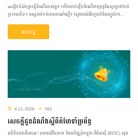
🎫រៀបចំសំបុត្រធ្វើដំណើររបស់អ្នក ហើយចាប់ផ្តើមដំណើរកម្សាន្តដ៏អស្ចារ្យទៅកាន់
ប្រទេសចិន។ ទស្សនាតំបន់ទេសចរណ៍ល្បីៗ ស្វែងយល់ពីវប្បធម៌ដ៏សម្បូរបែប...
អានបន្ត
៥ 12, 2026
582
សេចក្តីជូនដំណឹងស្តីពីតំហែទាំប្រព័ន្ធ
អតិថិជនជាទីគោរព ! ធនាគារវិនិយោគ និងអភិវឌ្ឍន៍កម្ពុជា ភីអិលស៊ី (BIDC) សូម