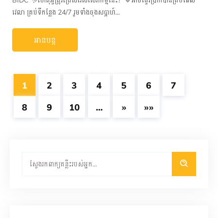
BIDC ✨ហេតុអ្វីត្រូវជ្រើសរើសសេវាកម្មនេះ? 🔹អាចផ្ទេរប្រាក់បានគ្រប់ពេល
វេលា គ្រប់ទីកន្លែង 24/7 រួមទាំងចុងសប្តាហ៍...
អានបន្ត
1
2
3
4
5
6
7
8
9
10
…
»
»»