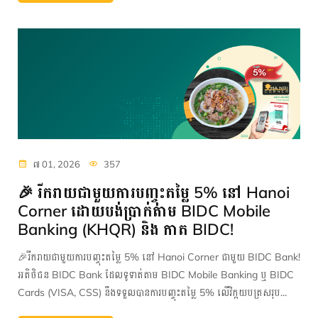
៧ 01, 2026
357
🎉 រីករាយជាមួយការបញ្ចុះតម្លៃ 5% នៅ Hanoi
Corner ដោយបង់ប្រាក់តាម BIDC Mobile
Banking (KHQR) និង កាត BIDC!
🎉រីករាយជាមួយការបញ្ចុះតម្លៃ 5% នៅ Hanoi Corner ជាមួយ BIDC Bank!
អតិថិជន BIDC Bank ដែលទូទាត់តាម BIDC Mobile Banking ឬ BIDC
Cards (VISA, CSS) នឹងទទួលបានការបញ្ចុះតម្លៃ 5% លើវិក្កយបត្រសរុប...