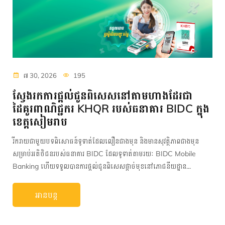
៧ 30, 2026
195
ស្វែងរកការផ្តល់ជូនពិសេសនៅតាមហាងដែរជា
ដៃគូរពាណិជ្ជករ KHQR របស់ធនាគារ BIDC ក្នុង
ខេត្តសៀមរាប
រីករាយជាមួយបទពិសោធន៍ទូទាត់ដែលលឿនជាងមុន និងមានសុវត្ថិភាពជាងមុន
សម្រាប់អតិថិជនរបស់ធនាគារ BIDC ដែលទូទាត់តាមរយៈ BIDC Mobile
Banking ហើយទទួលបានការផ្តល់ជូនពិសេសផ្តាច់មុខនៅភោជនីយដ្ឋាន...
អានបន្ត