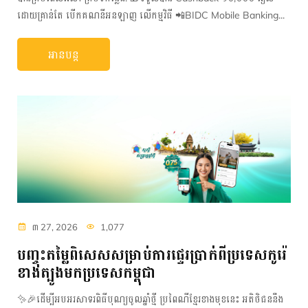
ដោយគ្រាន់តែ បើកគណនីអនឡាញ លើកម្មវិធី 📲BIDC Mobile Banking...
អានបន្ត
៣ 27, 2026
1,077
បញ្ចុះតម្លៃពិសេសសម្រាប់ការផ្ទេរប្រាក់ពីប្រទេសកូរ៉េ
ខាងត្បូងមកប្រទេសកម្ពុជា
✨🎉ដើម្បីអបអរសាទរពិធីបុណ្យចូលឆ្នាំថ្មី ប្រពៃណីខ្មែរខាងមុខនេះ អតិថិជននឹង