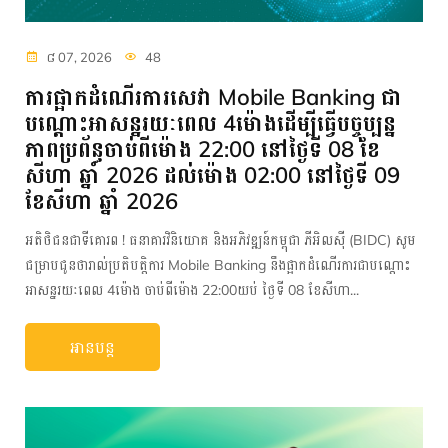
៨ 07, 2026
48
ការផ្អាកដំណើរការសេវា Mobile Banking ជា
បណ្តោះអាសន្នរយៈពេល 4ម៉ោងដើម្បីធ្វើបច្ចុប្បន្ន
ភាពប្រព័ន្ធចាប់ពីម៉ោង 22:00 នៅថ្ងៃទី 08 ខែ
សីហា ឆ្នាំ 2026 ដល់ម៉ោង 02:00 នៅថ្ងៃទី 09
ខែសីហា ឆ្នាំ 2026
អតិថិជនជាទីគោរព ! ធនាគារវិនិយោគ និងអភិវឌ្ឍន៍កម្ពុជា ភីអិលស៊ី (BIDC) សូម
ជម្រាបជូនថារាល់ប្រតិបត្តិការ Mobile Banking នឹងផ្អាកដំណើរការជាបណ្តោះ
អាសន្នរយៈពេល 4ម៉ោង ចាប់ពីម៉ោង 22:00យប់ ថ្ងៃទី 08 ខែសីហា...
អានបន្ត