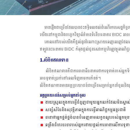
មានរឿងជាច្រើនដែលបានជះឥទ្ធិពលដល់ដំណើរការសេដ្ឋកិច្ចរបស
យើងនៅកម្ពុជានិងបច្ចេកវិទ្យាព័ត៌មានទំនើបធនាគារ BIDC អា
គោលដៅរបស់យើងគឺផ្តល់នូវដំណោះស្រាយពេញលេញដែលសមស្របទៅនឹ
ឥឡូវនេះធនាគារ BIDC កំពុងផ្តល់ជូនសេវាកម្មហិរញ្ញវត្ថុពាណិជ្
1.
លិខិតឥណទាន
លិខិតឥណទានគឺជាការធានាពីធនាគារថាការទូទាត់របស់អ្នកទិញ
អាចទូទាត់ប្រាក់នៅពេលទិញតាមការកំនត់។
លិខិតឥណទានមានអត្ថប្រយោជន៍ជាច្រើនសម្រាប់អ្នកនាំចូលនិង
អត្ថប្រយោជន៍សម្រាប់អ្នកនាំចូល
ងាយស្រួលក្នុងការធ្វើជំនួញជាមួយអ្នកលក់ដែលមិនស្គាល
សន្សំសំចៃនិងសុវត្ថិភាពក្នុងការធ្វើពាណិជ្ជកម្មអន្តរជាតិ
ធានាថាអ្នកផ្គត់ផ្គង់បានបំពេញតាមលក្ខខណ្ឌរបស់អ្នកមុន
ពង្រឹងជំហរចរចារបស់អ្នកដោយផ្តល់ការធានាលើការទូទា