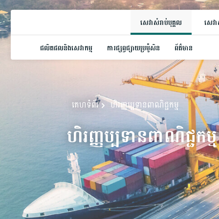
សេវាសំរាប់បុគ្គល
សេវាស
ផលិតផលនិងសេវាកម្ម
ការផ្សព្វផ្សាយប្រម៉ូសិន
ព័ត៌មាន
គេហទំព័រ
ហិរញ្ញប្បទានពាណិជ្ជកម្ម
ហិរញ្ញប្បទានពាណិជ្ជកម្ម