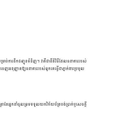
ម្រាប់ការដឹកជញ្ជូនទំនិញ។
វាគឺជានីតិវិធីដែលធនាគាររបស់
នាំចេញអនុញ្ញាតឱ្យធនាគាររបស់ពួកគេធ្វើជាភ្នាក់ងារប្រមូល
ាតែអ្នកនាំចូលព្រមទទួលយកវិក័យប័ត្របង់ប្រាក់ឬសេចក្តី