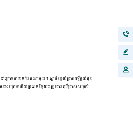
ថិតនៅក្រោមការបទកំនត់ណាមួយ។
ស្ថាប័នផ្តល់ប្រាក់កម្ចីផ្តល់ជូន
ចខាងក្រោមហើយប្រភេទនិមួយៗត្រូវបានប្រើប្រាស់សម្រាប់