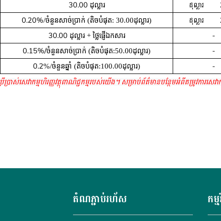
30.00
ដុល្លារ ​​​​​​​
​ ដុល្លារ
0.20%
ដុល្លារ ​​​​​​​
/ចំនួនសាច់ប្រាក់ (តិចបំផុត:​
30.00
ដុល្លារ)
30.00
-
ដុល្លារ + ថ្លៃផ្ញើ
ឯកសារ
0.15%/
-
ចំនួនសាច់ប្រាក់ (តិចបំផុត:
50.00
ដុល្លារ)
0.2
-
%/ចំនួនឆ្នាំ (តិចបំផុត:
100.00
ដុល្លារ)
ើប្រាស់សេវាកម្មហិរញ្ញវត្ថុពាណិជ្ជកម្មរបស់យើង។
សម្រាប់ព័ត៌មានបន្ថែមអំពីតម្រូវការសេវ
តំណភ្ជាប់រហ័ស
កម្ម