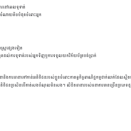
ាគារនៅពេលទូទាត់
ោយចំណាយតិចបំផុតចំពោះអ្នក
្រ្តផេ្សងទៀត
ូតដល់ការទូទាត់របស់អ្នកទិញឬការទទួលយកវិក័យប័ត្របង់ប្រាក់
ិងការធានាទៅកាន់អតិថិជនរបស់ខ្លួនចំពោះកាតព្វកិច្ចពាណិជ្ជកម្មជាក់លាក់ដែលស្
់អតិថិជនប្រសិនបើគាត់សងបំណុលមិនសង។
លិខិតធានារបស់ធនាគារមានច្រើនប្រភេទដូ