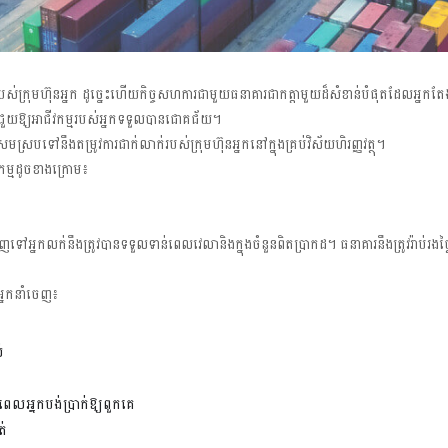
់ក្រុមហ៊ុនអ្នក ដូច្នេះហើយកិច្ចសហការជាមួយធនាគារជាកត្តាមួយដ៏សំខាន់បំផុតដែលអ្នក
ចជួយឱ្យអាជីវកម្មរបស់អ្នកទទួលបានជោគជ័យ។
ងតម្រូវការជាក់លាក់របស់ក្រុមហ៊ុនអ្នកនៅក្នុងគ្រប់វិស័យហិរញ្ញវត្ថុ។
ជកម្មដូចខាងក្រោម៖
ទៅអ្នកលក់នឹងត្រូវបានទទួលទាន់ពេលវេលានិងក្នុងចំនួនពិតប្រាកដ។ ធនាគារនឹងត្រូវរ៉ាប់រ
អ្នកនាំចេញ៖
់
ពេលអ្នកបង់ប្រាក់ឱ្យពួកគេ
ត់