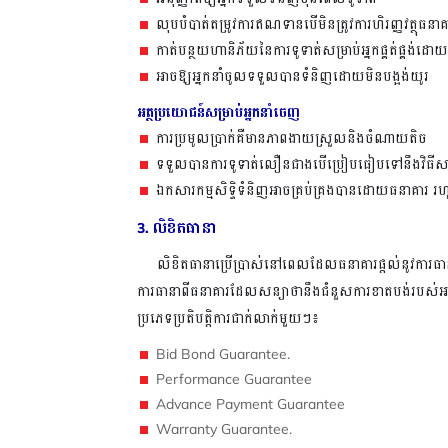
លុបបំបាត់តម្រូវការឥណទានបើមិនត្រូវការហិរញ្ញវត្ថុធន
កាត់បន្ថយហានិភ័យនៃការទូទាត់សម្រាប់អ្នកផ្គត់ផ្គង់ដ
អាចឱ្យអ្នកនាំចូលទទួលបានទំនិញដោយមិនបង្អង់យូរ
អត្ថប្រយោជន៍សម្រាប់អ្នកនាំចេញ
ការប្រមូលប្រាក់គឺមានភាពងាយស្រួលនិងចំណាយតិច
ទទួលបានការទូទាត់លឿនជាងបើប្រៀបធៀបទៅនឹងវិធីសាស
ឯកសារកម្មសិទ្ទិទំនិញអាចគ្រប់គ្រងបានដោយធនាគារ
រហ
លិខិតធានា
3.
លិខិតធានាប្រើប្រាស់នៅពេលដែលធនាគារផ្តល់នូវការធានាន
ការធានាពីធនាគារដែលសន្យាថានឹងជំនួសការខាតបង់របស
ប្រភេទប្រតិបត្តិការជាក់លាក់មួយៗ៖
Bid Bond Guarantee.
Performance Guarantee
Advance Payment Guarantee
Warranty Guarantee.