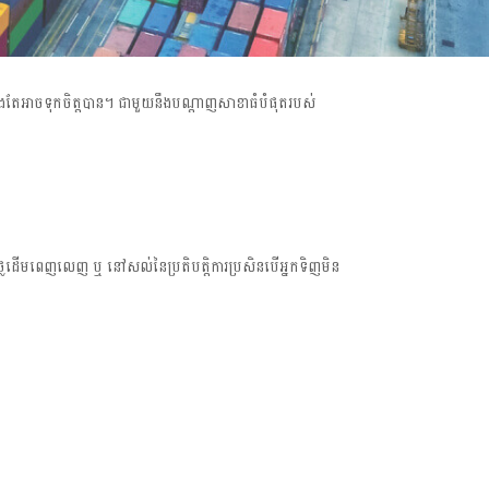
តែងតែអាចទុកចិត្តបាន។ ជាមួយនឹងបណ្តាញសាខាធំបំផុតរបស់
ងថ្លៃដើមពេញលេញ ឬ នៅសល់នៃប្រតិបត្តិការប្រសិនបើអ្នកទិញមិន