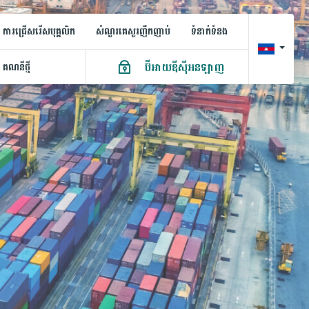
ការជ្រើសរើសបុគ្គលិក
សំណួរគេសួរញឹកញាប់
ទំនាក់ទំនង
ប៊ីអាយឌីស៊ីអនឡាញ
គណនី​ថ្មី