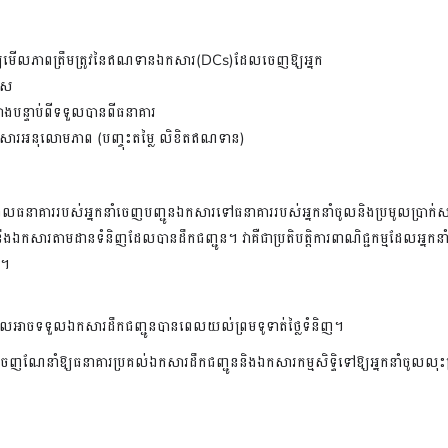
្យមើលភាពត្រឹមត្រូវនៃឥណទានឯកសារ
(DCs)
ដែលចេញឱ្យអ្នក
ហ័ស
ោងបន្ទាប់ពីទទួលបានពីធនាគារ
ញឯកសារអនុលោមភាព
(
បញ្ចុះតម្លៃ
លិខិតឥណទាន
)
កម្មដែលធនាគាររបស់អ្នកនាំចេញបញ្ជូនឯកសារទៅធនាគាររបស់អ្នកនាំចូលនិងប្រមូលប្រាក់ស
ថ្នូរនឹងឯកសារតាមដានទំនិញដែលបានដឹកជញ្ជូន។
វាគឺជាប្រតិបត្តិការពាណិជ្ជកម្មដែលអ្នក
ញ។
ចូលអាចទទួលឯកសារដឹកជញ្ជូនបានពេលយល់ព្រមទូទាត់ថ្លៃទំនិញ។
េញណែនាំឱ្យធនាគារប្រគល់ឯកសារដឹកជញ្ជូននិងឯកសារកម្មសិទ្ទិទៅឱ្យអ្នកនាំចូលលុះត្រ