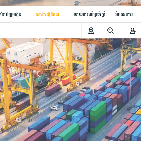
របាយការណ៍ប្រចាំឆ្នាំ
អំពីធនាគារ
ំរាប់ក្រុមហ៊ុន
ធនាគារឌីជីថល