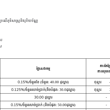
ន្យាលើភូមិសាស្ត្រនិងរូបិយប័ណ្ណ
េស
េស
ការកែប្
ថ្លៃសេវាកម្ម
ការលុប
0.15%​/​
ដុល្លារ
ចំនួនខែ (ចំនួន:
40.00
ដុល្លារ)
0.125%/
ដុល្លារ
ចំនួនសាច់ប្រាក់(តិចបំផុត:
30.0
ដុល្លារ)
30.00
-
​ ដុល្លារ
0.15%/
-
ចំនួនសាច់ប្រាក់ (តិចបំផុត:​
50.00
ដុល្លារ)