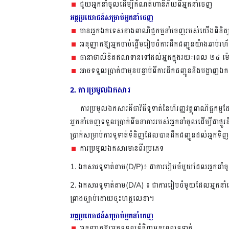
ជួយអ្នកនាំចូលដើម្បីកំណត់ហានិភ័យពីអ្នកនាំចេញ
អត្ថប្រយោជន៍សម្រាប់អ្នកនាំចេញ
មានអ្នកឯកទេសខាងពាណិជ្ជកម្មនាំចេញរបស់យើងពិនិត
អនុញ្ញាតឱ្យអ្នកចាប់ផ្តើមរៀបចំការដឹកជញ្ជូនយ៉ាងឆាប់រ
ធានាថាលិខិតឥណទានទៅដល់អ្នកក្នុងរយៈពេល
២៤
ម៉
អាចទទួលប្រាក់ជាមុនបន្ទាប់ពីការដឹកជញ្ជូននិងបង្ហា
ការប្រមូលឯកសារ
2.
ការប្រមូលឯកសារគឺជាវិធីទូទាត់​នៃហិរញ្ញវត្ថុពាណិជ្ជ
អ្នកនាំចេញទទួលប្រាក់ពីធនាគាររបស់អ្នកនាំចូលដើម្បីជា
ប្រាក់សម្រាប់ការទូទាត់ទំនិញដែលបានដឹកជញ្ជូនដល់អ្នកទិ
ការប្រមូលឯកសារមានពីរប្រភេទ
1.
ឯកសារទូទាត់តាម
(
D/P
)
៖
ជាការរៀបចំមួយដែលអ្នកនាំ
2. ឯកសារទូទាត់តាម
(
D/A
)
៖
ជាការរៀបចំមួយដែលអ្នកនាំច
ព្រាងច្បាប់ដោយចុះហត្ថលេខា។
អត្ថប្រយោជន៍សម្រាប់អ្នកនាំចេញ
អនុញ្ញាតឱ្យអ្នកទទួលទំនិញមុនពេលទូទាត់