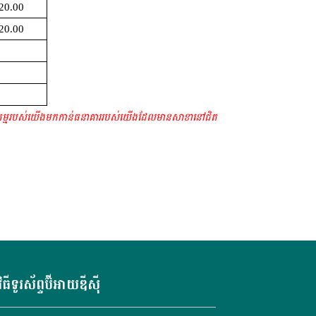
20.00
20.00
ាកម្មរបស់យើង
មកកាន់ធនាគាររបស់យើងដែលមានសាខានៅជិត
វិធីទូរស័ព្ទប៊ីអាយឌីស៊ី