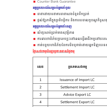
Counter Bank Guarantee
អត្ថប្រយោជន៍សម្រាប់អ្នកនាំចូល
ធានាដោយធនាគារធានាសងចំនួនទឹកប្រាក់
ផ្តល់ឱ្យភាគីក្នុងប្រតិបត្តិការ និងការចរចាលក្ខខណ្ឌកិច្ចស
អត្ថប្រយោជន៍សម្រាប់អ្នកនាំចេញ
លំហូរសាច់ប្រាក់មានសុវត្តិភាព
ការពារហានិភ័យប្រភេទខ្លះនៅពេលធ្វើអាជីវកម្មនៅបរទ
កាត់បន្ថយហានិភ័យនៃការមិនទូទាត់ដោយអ្នកទិញបរទ
ថ្លៃសេវាកម្មហិរញ្ញប្បទានពាណិជ្ជកម្ម
លេខ
ប្រភេទសេវាកម្ម
1
Issuance of Import LC
2
Settlement Import LC
3
Advice Export LC
4
Settlement Export LC