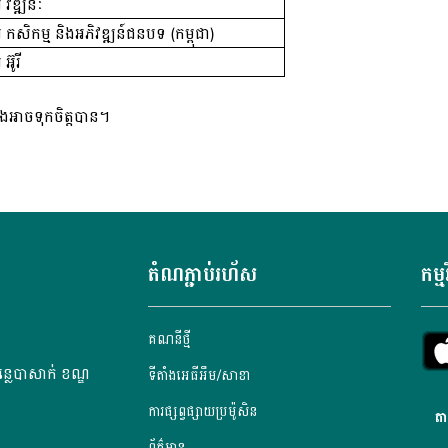
​ វឌ្ឍនៈ
 កសិកម្ម​ និង​អភិវឌ្ឍន៍ជនបទ​ (​កម្ពុជា​)
៊ូរី
ងអាចទុកចិត្តបាន។
តំណភ្ជាប់រហ័ស
កម្ម
គណនី​ថ្មី
្លេបាសាក់ ខណ្ឌ
ទីតាំងអេធីអឹម/សាខា
ការផ្សព្វផ្សាយប្រម៉ូសិន
តា
ព័ត៌មាន