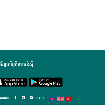
វិធីទូរស័ព្ទប៊ីអាយឌីស៊ី
ម​យើង៖
ភាសា៖