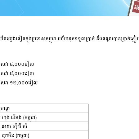
ាប័នផ្សេងទៀតក្នុងប្រទេសកម្ពុជា​ ហើយអ្នកទទួលប្រាក់ នឹងទទួលបានប្រាក់ភ្ល
សេវា ៤,០០០រៀល
សេវា ៨,០០០រៀល
សេវា ១២,០០០រៀល
ហត្ថា
 ហុង​ លី​អុង​ (​កម្ពុជា​)
អាយ​ ស៊ី​ ប៊ី​ សី​
 គូក​មីន​ (​កម្ពុជា​)