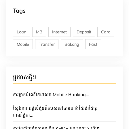
Tags
Loan
MB
Internet
Deposit
Card
Mobile
Transfer
Bakong
Fast
ប្រកាសថ្មីៗ
ការផ្អាកដំណើរការសេវា Mobile Banking...
ស្វែងរកការផ្តល់ជូនពិសេសនៅតាមហាងដែរជាដៃគូរ
ពាណិជ្ជករ...
ការថែទាំប្រព័ន្ធបាគង និង KHQR រយៈពេល 3 ម៉ោង...