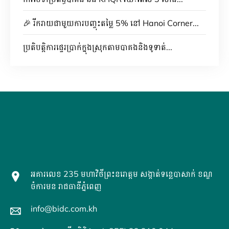
🎉 រីករាយជាមួយការបញ្ចុះតម្លៃ 5% នៅ Hanoi Corner...
ប្រតិបត្តិការផ្ទេរប្រាក់ក្នុងស្រុកតាមបាគងនិងទូទាត់...
អគារលេខ 235 មហាវិថីព្រះនរោត្តម សង្កាត់ទន្លេបាសាក់ ខណ្ឌ
ចំការមន រាជធានីភ្នំពេញ
info@bidc.com.kh