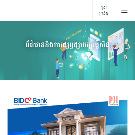
ចូល
ប្រព័ន្ធ
ព័ត៌មាននិងការផ្សព្វផ្សាយប្រម៉ូសិន