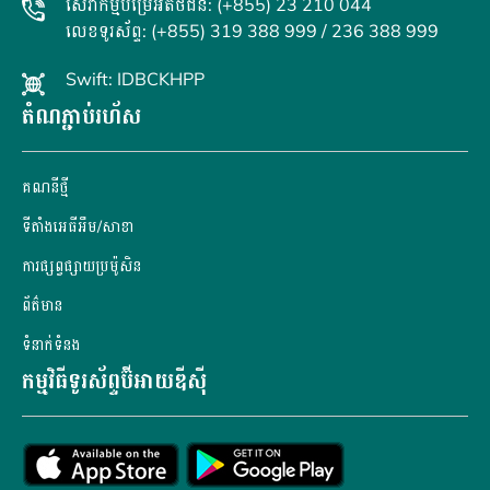
សេវាកម្មបម្រើអតិថិជន: (+855) 23 210 044
លេខទូរស័ព្ទ: (+855) 319 388 999 / 236 388 999
Swift: IDBCKHPP
តំណភ្ជាប់រហ័ស
គណនី​ថ្មី
ទីតាំងអេធីអឹម/សាខា
ការផ្សព្វផ្សាយប្រម៉ូសិន
ព័ត៌មាន
ទំនាក់ទំនង
កម្មវិធីទូរស័ព្ទប៊ីអាយឌីស៊ី