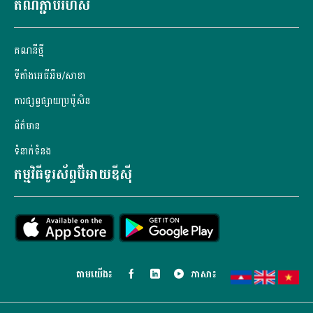
តំណភ្ជាប់រហ័ស
គណនី​ថ្មី
ទីតាំងអេធីអឹម/សាខា
ការផ្សព្វផ្សាយប្រម៉ូសិន
ព័ត៌មាន
ទំនាក់ទំនង
កម្មវិធីទូរស័ព្ទប៊ីអាយឌីស៊ី
តាម​យើង៖
ភាសា៖