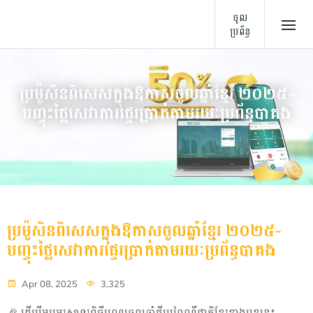
ចូល
ប្រព័ន្ធ
ប្រម៉ូសិនពិសេសក្នុងឱកាសចូលឆ្នាំខ្មែរ ២០២៥-
បញ្ចុះថ្លៃសេវាការផ្ទេរប្រាក់តាមរយៈប្រព័ន្ធបាគង
ប្រម៉ូសិនពិសេសក្នុងឱកាសចូលឆ្នាំខ្មែរ ២០២៥-
បញ្ចុះថ្លៃសេវាការផ្ទេរប្រាក់តាមរយៈប្រព័ន្ធបាគង
Apr 08, 2025
3,325
🎉
ដើម្បីអបអរសាទរពិធីបុណ្យចូលឆ្នាំថ្មីប្រពៃណីជាតិខ្មែរខាងមុខនេះ