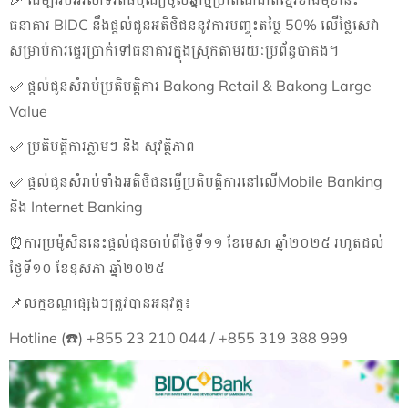
ធនាគារ
BIDC
នឹងផ្តល់ជូនអតិថិជននូវការបញ្ចុះតម្លៃ
50%
លើថ្លៃសេវា
សម្រាប់ការផ្ទេរប្រាក់ទៅធនាគារក្នុងស្រុកតាមរយៈប្រព័ន្ធបាគង។
✅
ផ្តល់ជូនសំរាប់ប្រតិបត្តិការ
Bakong Retail & Bakong Large
Value
✅
ប្រតិបត្តិការភ្លាមៗ និង សុវត្ថិភាព
✅
ផ្តល់ជូនសំរាប់ទាំងអតិថិជនធ្វើប្រតិបត្តិការនៅលើ
Mobile Banking
និង
Internet Banking
⏰
ការប្រម៉ូសិននេះផ្ដល់ជូនចាប់ពីថ្ងៃទី១១ ខែមេសា ឆ្នាំ២០២៥ រហូតដល់
ថ្ងៃទី១០ ខែឧសភា ឆ្នាំ២០២៥
📌
លក្ខខណ្ឌផ្សេងៗត្រូវបានអនុវត្ត៖
Hotline (
☎️
) +855 23 210 044 / +855 319 388 999