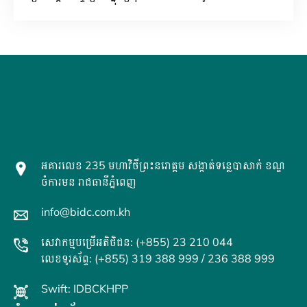
អគារលេខ 235 មហាវិថីព្រះនរោត្តម សង្កាត់ទន្លេបាសាក់ ខណ្ឌ
ចំការមន រាជធានីភ្នំពេញ
info@bidc.com.kh
សេវាកម្មបម្រើអតិថិជន: (+855) 23 210 044
លេខទូរស័ព្ទ: (+855) 319 388 999 / 236 388 999
Swift: IDBCKHPP