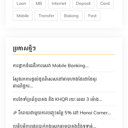
Loan
MB
Internet
Deposit
Card
Mobile
Transfer
Bakong
Fast
ប្រកាសថ្មីៗ
ការផ្អាកដំណើរការសេវា Mobile Banking...
ស្វែងរកការផ្តល់ជូនពិសេសនៅតាមហាងដែរជាដៃគូរ
ពាណិជ្ជករ...
ការថែទាំប្រព័ន្ធបាគង និង KHQR រយៈពេល 3 ម៉ោង...
🎉 រីករាយជាមួយការបញ្ចុះតម្លៃ 5% នៅ Hanoi Corner...
ប្រតិបត្តិការផ្ទេរប្រាក់ក្នុងស្រុកតាមបាគងនិងទូទាត់...