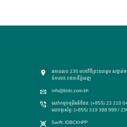
អគារលេខ 235 មហាវិថីព្រះនរោត្តម សង្កាត់ទន
ចំការមន រាជធានីភ្នំពេញ
info@bidc.com.kh
សេវាកម្មបម្រើអតិថិជន: (+855) 23 210 0
លេខទូរស័ព្ទ: (+855) 319 388 999 / 2
Swift: IDBCKHPP