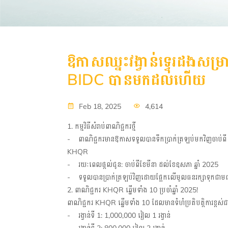
ឱកាសឈ្នះវង្វាន់ទ្វេរដងសម
BIDC បានមកដល់ហើយ
Feb 18, 2025
4,614
1️. កម្មវិធីសំរាប់ពាណិជ្ជករថ្មី
- ពាណិជ្ជករមានឱកាសទទួលបានទឹកប្រាក់ត្រឡប់មកវិញចាប់ពី 2 
KHQR
- រយៈពេលផ្តល់ជូន: ចាប់ពីខែមីនា ដល់ខែឧសភា ឆ្នាំ 2025
- ទទួលបានប្រាក់ត្រឡប់វិញដោយផ្អែកលើមូលធនរក្សាទុកជា
2️. ពាណិជ្ជករ KHQR ឆ្នើមទាំង 10 ប្រចាំឆ្នាំ 2025!
ពាណិជ្ជករ KHQR ឆ្នើមទាំង 10 ដែលមានទំហំប្រតិបត្តិការខ្ពស់ជាងគេ
- រង្វាន់ទី 1: 1,000,000 រៀល 1 រង្វាន់