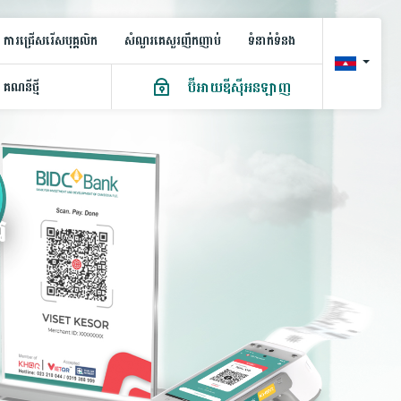
ការជ្រើសរើសបុគ្គលិក
សំណួរគេសួរញឹកញាប់
ទំនាក់ទំនង
ប៊ីអាយឌីស៊ីអនឡាញ
គណនី​ថ្មី
រ