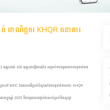
្រាប់ ពាណិជ្ជករ KHQR ធនាគារ
ដុល្លារដល់ 100 ដុល្លារជារៀងរាល់ខែ សម្រាប់ការទទួលយកការទូទាត់តាម
មធ្យមនៅ BIDC ដែលបានពីប្រាក់ចំណូលនៃការទូទាត់តាមរយៈ KHQR
ក្នុងឆ្នាំ 2025 នឹងទទួលបានរង្វាន់ជាសាច់ប្រាក់ដ៏អស្ចារ្យ!