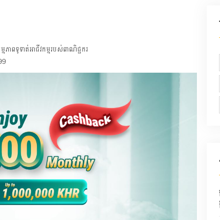
្មភាពទូទាត់អាជីវកម្មរបស់ពាណិជ្ជករ
99