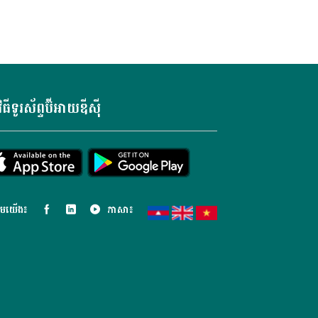
វិធីទូរស័ព្ទប៊ីអាយឌីស៊ី
ម​យើង៖
ភាសា៖