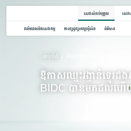
សេវាសំរាប់បុគ្គល
សេវាស
ផលិតផលនិងសេវាកម្ម
ការផ្សព្វផ្សាយប្រម៉ូសិន
ព័ត៌មាន
គេហទំព័រ
ព័ត៌មាននិងការផ្សព្វផ្សាយប្រម៉ូសិន
ឱកាសឈ្នះវង្វាន់ទ្វេរ
BIDC បានមកដល់ហើ