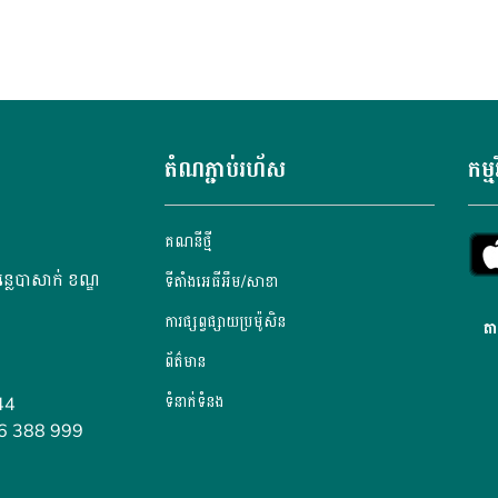
តំណភ្ជាប់រហ័ស
កម្ម
គណនី​ថ្មី
្លេបាសាក់ ខណ្ឌ
ទីតាំងអេធីអឹម/សាខា
ការផ្សព្វផ្សាយប្រម៉ូសិន
តា
ព័ត៌មាន
ទំនាក់ទំនង
44
36 388 999