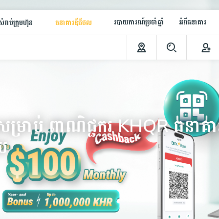
របាយការណ៍ប្រចាំឆ្នាំ
អំពីធនាគារ
ំរាប់ក្រុមហ៊ុន
ធនាគារឌីជីថល
ដងសម្រាប់ ពាណិជ្ជករ KHQR ធនាគា
យ