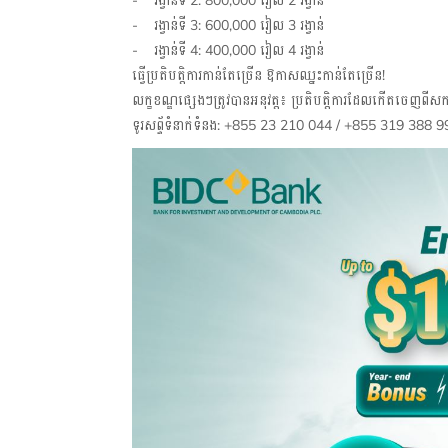
- រង្វាន់ទី 2: 800,000 រៀល 2 រង្វាន់
- រង្វាន់ទី 3: 600,000 រៀល 3 រង្វាន់
- រង្វាន់ទី 4: 400,000 រៀល 4 រង្វាន់
ធ្វើប្រតិបត្តិការកាន់តែច្រើន ឱកាសឈ្នះកាន់តែច្រើន!
លក្ខខណ្ឌផ្សេងៗត្រូវបានអនុវត្ត៖ ប្រតិបត្តិការដែលកើតចេញពីសកម
ទូរសព្ទ័ទំនាក់ទំនង: +855 23 210 044 / +855 319 388 9