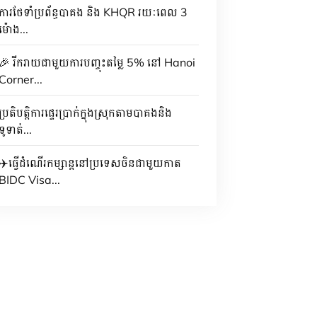
ការថែទាំប្រព័ន្ធបាគង និង KHQR រយៈពេល 3
ម៉ោង...
🎉 រីករាយជាមួយការបញ្ចុះតម្លៃ 5% នៅ Hanoi
Corner...
ប្រតិបត្តិការផ្ទេរប្រាក់ក្នុងស្រុកតាមបាគងនិង
ទូទាត់...
✈️ធ្វើដំណើរកម្សាន្តនៅប្រទេសចិនជាមួយកាត
BIDC Visa...