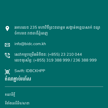
អគារលេខ 235 មហាវិថីព្រះនរោត្តម សង្កាត់ទន្លេបាសាក់ ខណ្ឌ
ចំការមន រាជធានីភ្នំពេញ
info@bidc.com.kh
សេវាកម្មបម្រើអតិថិជន: (+855) 23 210 044
លេខទូរស័ព្ទ: (+855) 319 388 999 / 236 388 999
Swift: IDBCKHPP
តំណភ្ជាប់រហ័ស
គណនី​ថ្មី
ទីតាំងអេធីអឹម/សាខា