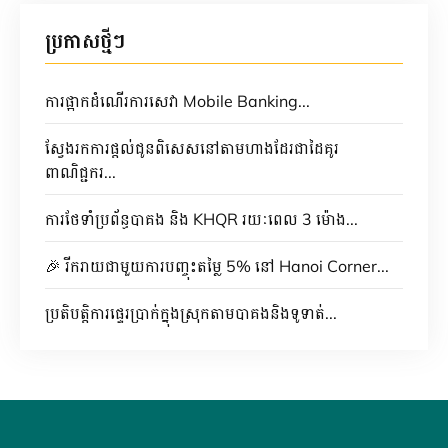
ប្រកាសថ្មីៗ
ការផ្អាកដំណើរការសេវា Mobile Banking...
ស្វែងរកការផ្តល់ជូនពិសេសនៅតាមហាងដែរជាដៃគូរ
ពាណិជ្ជករ...
ការថែទាំប្រព័ន្ធបាគង និង KHQR រយៈពេល 3 ម៉ោង...
🎉 រីករាយជាមួយការបញ្ចុះតម្លៃ 5% នៅ Hanoi Corner...
ប្រតិបត្តិការផ្ទេរប្រាក់ក្នុងស្រុកតាមបាគងនិងទូទាត់...