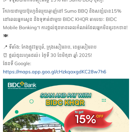
រីករាយជាមួយប៊ូហ្វេដ៏ឈ្ងុយឆ្ងាញ់នៅ Sumo BBQ និងសន្សំបាន15%
នៅពេលអ្នកស្កេន និងទូទាត់ជាមួយ BIDC KHQR តាមរយៈ BIDC
Mobile Banking។ ការផ្តល់ជូនមានពេលកំណត់ដែលអ្នកមិនគួរខកខាន!
🍽
📍 ទីតាំង: កែងផ្លូវវត្តបូព៌, ក្រុងសៀមរាប, ខេត្តសៀមរាប
⏰ ផ្តល់ជូនរហូតដល់៖ ថ្ងៃទី 30 ខែមិថុនា ឆ្នាំ 2025!
ផែនទី Google:
https://maps.app.goo.gl/cHzkqaxgdKC28w7h6