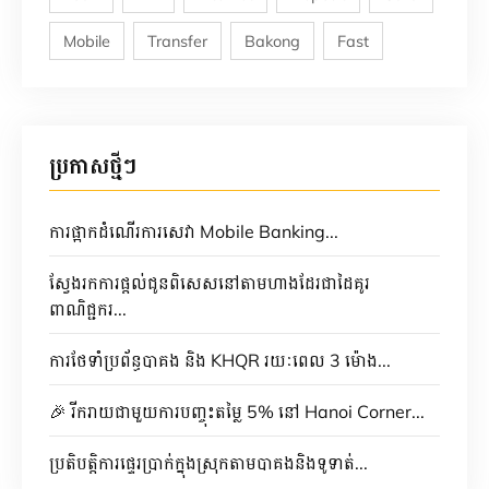
Mobile
Transfer
Bakong
Fast
ប្រកាសថ្មីៗ
ការផ្អាកដំណើរការសេវា Mobile Banking...
ស្វែងរកការផ្តល់ជូនពិសេសនៅតាមហាងដែរជាដៃគូរ
ពាណិជ្ជករ...
ការថែទាំប្រព័ន្ធបាគង និង KHQR រយៈពេល 3 ម៉ោង...
🎉 រីករាយជាមួយការបញ្ចុះតម្លៃ 5% នៅ Hanoi Corner...
ប្រតិបត្តិការផ្ទេរប្រាក់ក្នុងស្រុកតាមបាគងនិងទូទាត់...