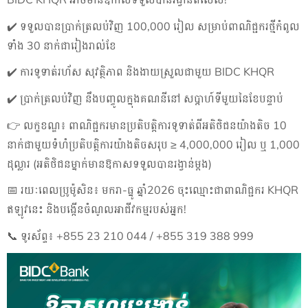
✔️
ទទួលបានប្រាក់ត្រលប់វិញ
100,000
រៀល សម្រាប់ពាណិជ្ជករថ្មីកំពូល
ទាំង
30
នាក់ជារៀងរាល់ខែ
✔️
ការទូទាត់រហ័ស សុវត្ថិភាព និងងាយស្រួលជាមួយ
BIDC KHQR
✔️
ប្រាក់ត្រលប់វិញ នឹងបញ្ចូលក្នុងគណនីនៅ សប្តាហ៍ទីមួយនៃខែបន្ទាប់
👉
លក្ខខណ្ឌ៖ ពាណិជ្ជករមានប្រតិបត្តិការទូទាត់ពីអតិថិជនយ៉ាងតិច
10
នាក់ជាមួយទំហំប្រតិបត្តិការយ៉ាងតិចសរុប ≥
4,000,000
រៀល ឬ
1,000
ដុល្លារ (អតិថិជនម្នាក់មានឱកាសទទួលបានរង្វាន់ម្តង)
📅
រយៈពេលប្រូម៉ូសិន៖ មករា-ធ្នូ ឆ្នាំ
2026
ចុះឈ្មោះជាពាណិជ្ជករ
KHQR
ឥឡូវនេះ និងបង្កើនចំណូលអាជីវកម្មរបស់អ្នក!
📞
ទូរស័ព្ទ៖ +
855 23 210 044 / +855 319 388 999