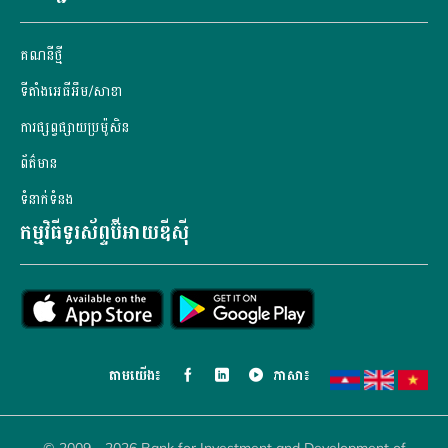
គណនី​ថ្មី
ទីតាំងអេធីអឹម/សាខា
ការផ្សព្វផ្សាយប្រម៉ូសិន
ព័ត៌មាន
ទំនាក់ទំនង
កម្មវិធីទូរស័ព្ទប៊ីអាយឌីស៊ី
តាម​យើង៖
ភាសា៖