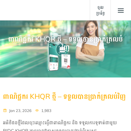
ចូល
ប្រព័ន្ធ
ពាណិជ្ជករ KHQR ថ្មី – ទទួលបានប្រាក់ត្រលប់
វិញ
ពាណិជ្ជករ KHQR ថ្មី – ទទួលបានប្រាក់ត្រលប់វិញ
Jan 23, 2026
1,983
អតិថិជនថ្មីដែលចុះឈ្មោះធ្វើជាពាណិជ្ជករ និង ទទួលការទូទាត់ជាមួយ
BIDC KHQR
អាចមានឱកាសទទួលបានរង្វាន់ពិសេស!