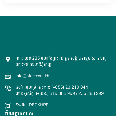
អគារលេខ 235 មហាវិថីព្រះនរោត្តម សង្កាត់ទន្លេបាសាក់ ខណ្ឌ
ចំការមន រាជធានីភ្នំពេញ
info@bidc.com.kh
សេវាកម្មបម្រើអតិថិជន: (+855) 23 210 044
លេខទូរស័ព្ទ: (+855) 319 388 999 / 236 388 999
Swift: IDBCKHPP
តំណភ្ជាប់រហ័ស