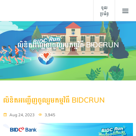
ចូល
ប្រព័ន្ធ
លិខិតអញ្ជើញចូលរួមកម្មវិធី BIDCRUN
លិខិតអញ្ជើញចូលរួមកម្មវិធី BIDCRUN
Aug 24, 2023
3,945