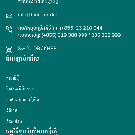
ចំការមន រាជធានីភ្នំពេញ
info@bidc.com.kh
សេវាកម្មបម្រើអតិថិជន: (+855) 23 210 044
លេខទូរស័ព្ទ: (+855) 319 388 999 / 236 388 999
Swift: IDBCKHPP
តំណភ្ជាប់រហ័ស
គណនី​ថ្មី
ទីតាំងអេធីអឹម/សាខា
ការផ្សព្វផ្សាយប្រម៉ូសិន
ព័ត៌មាន
ទំនាក់ទំនង
កម្មវិធីទូរស័ព្ទប៊ីអាយឌីស៊ី