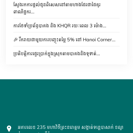
ស្វែងរកការផ្តល់ជូនពិសេសនៅតាមហាងដែរជាដៃគូរ
ពាណិជ្ជករ...
ការថែទាំប្រព័ន្ធបាគង និង KHQR រយៈពេល 3 ម៉ោង...
🎉 រីករាយជាមួយការបញ្ចុះតម្លៃ 5% នៅ Hanoi Corner...
ប្រតិបត្តិការផ្ទេរប្រាក់ក្នុងស្រុកតាមបាគងនិងទូទាត់...
អគារលេខ 235 មហាវិថីព្រះនរោត្តម សង្កាត់ទន្លេបាសាក់ ខណ្ឌ