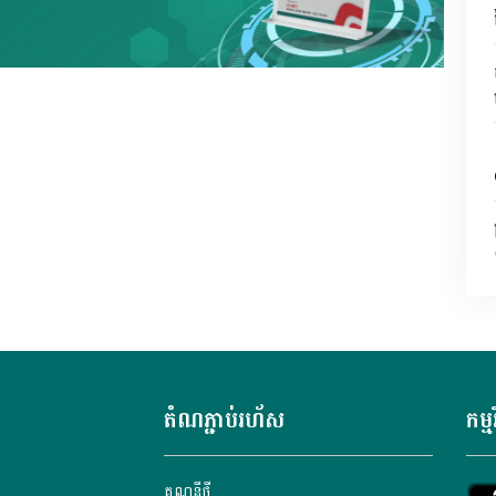
តំណភ្ជាប់រហ័ស
កម្ម
គណនី​ថ្មី