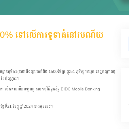
លៃ 10% ទៅលើការទូទាត់នៅរមណីយ
ភូមិ51(ខាងជើងផ្សារបាត់ដឹង 1500ម៉ែត្រ ផ្លូវ51 ភូមិស្តុកឈូក ខេត្តកណ្ដាល)
 តែប៉ុណ្ណោះ។
ើការបើកគណនីអនឡាញ តាមកម្មវិធីទូរស័ព្ទ BIDC Mobile Banking
ងៃទី31 ខែធ្នូ ឆ្នាំ2024 ខាងមុខនេះ។