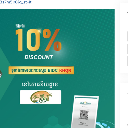
Bs7m5Jr8?g_st=it