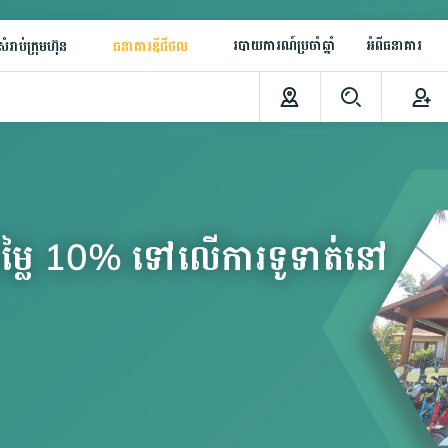
របាយការណ៍ប្រចាំឆ្នាំ
អំពីធនាគារ
ំរាប់ក្រុមហ៊ុន
ធនាគារឌីជីថល
ះតម្លៃ 10% ទៅលើការទូទាត់នៅ