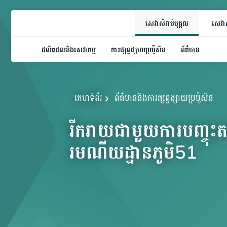
សេវាសំរាប់បុគ្គល
សេវាស
ផលិតផលនិងសេវាកម្ម
ការផ្សព្វផ្សាយប្រម៉ូសិន
ព័ត៌មាន
គេហទំព័រ
ព័ត៌មាននិងការផ្សព្វផ្សាយប្រម៉ូសិន
រីករាយជាមួយការបញ្ចុ
រមណីយដ្ឋានភូមិ51