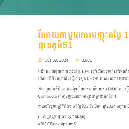
រីករាយជាមួយការបញ្ចុះតម្
ដ្ឋានភូមិ51
Oct 09, 2024
3,881
🥰
រីករាយជាមួយការបញ្ចុះតម្លៃ
10% ទៅលើការទូទាត់នៅរមណីយដ្ធាន
ដោយអតិថិជនគ្រាន់តែធ្វើការស្កេន KHQR របស់ធនាគារ BIDC
🎉
សម្រាប់អតិថិជនដែលពុំទាន់មានគណនីធនាគារ
BIDC អាចធ្វ
Cambodia ដើម្បីទទួលបានការបញ្ចុះតម្លៃនេះផងដែរ។
កាលបរិច្ឆេទកម្មវិធីគិតចាប់ពីថ្ងៃទី
03 ខែសីហា ឆ្នាំ2024 រហូតដល់ថ្
👉
លក្ខខណ្ឌផ្សេងៗត្រូវបានអនុវត្ត
#BIDCBank #phum51