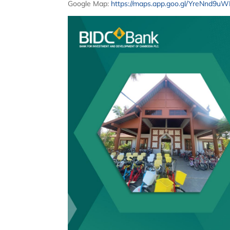
Google Map:
https://maps.app.goo.gl/YreNnd9uW