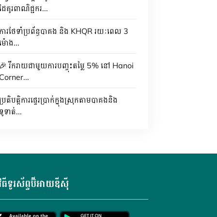
ដៃគូរពាណិជ្ជករ...
ការថែទាំប្រព័ន្ធបាគង និង KHQR រយៈពេល 3
ម៉ោង...
🎉 រីករាយជាមួយការបញ្ចុះតម្លៃ 5% នៅ Hanoi
Corner...
ប្រតិបត្តិការផ្ទេរប្រាក់ក្នុងស្រុកតាមបាគងនិង
ទូទាត់...
វិធីទូរស័ព្ទប៊ីអាយឌីស៊ី