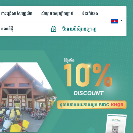
ការជ្រើសរើសបុគ្គលិក
សំណួរគេសួរញឹកញាប់
ទំនាក់ទំនង
ប៊ីអាយឌីស៊ីអនឡាញ
គណនី​ថ្មី