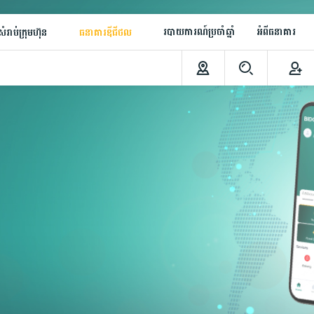
របាយការណ៍ប្រចាំឆ្នាំ
អំពីធនាគារ
ំរាប់ក្រុមហ៊ុន
ធនាគារឌីជីថល