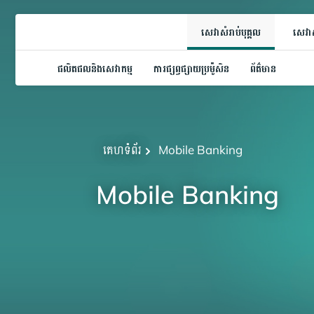
សេវាសំរាប់បុគ្គល
សេវាស
ផលិតផលនិងសេវាកម្ម
ការផ្សព្វផ្សាយប្រម៉ូសិន
ព័ត៌មាន
គេហទំព័រ
Mobile Banking
Mobile Banking