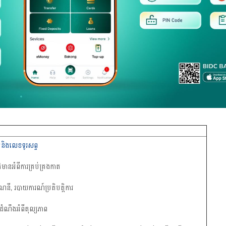
និងលេខទូរសព្
៌មានអំពីការគ្រប់គ្រងកាត
ី, របាយការណ៍ប្រតិបត្តិការ
ំណឹងអំពីតុល្យភាព