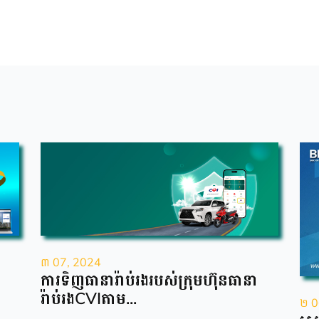
៣ 07, 2024
ការទិញធានារ៉ាប់រងរបស់ក្រុមហ៊ុនធានា
រ៉ាប់រងCVIតាម...
២ 0