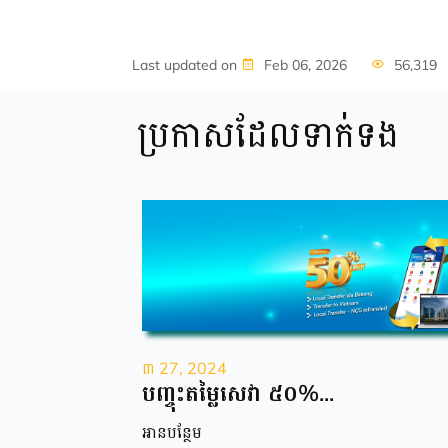
Last updated on
Feb 06, 2026
56,319
ប្រកាសដែលទាក់ទង
៣ 27, 2024
បញ្ចុះតម្លៃសេវា ៥០%...
អាន​បន្ថែម