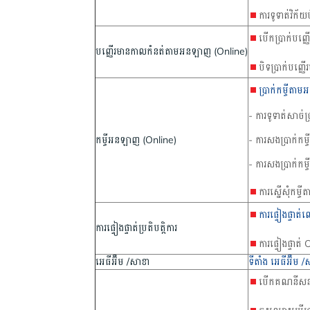
ការទូទាត់វិក័យប
បើកប្រាក់បញ្
បញ្ញើរមានកាលកំនត់តាមអនឡាញ (Online)
បិទប្រាក់បញ្
ប្រាក់កម្ចីត
- ការទូទាត់សាច់ប្
កម្ចីអនឡាញ (Online)
- ការសងប្រាក់កម្ចី
- ការសងប្រាក់កម្
ការស្នើសុំកម្
ការផ្ទៀងផ្ទាត
ការផ្ទៀងផ្ទាត់ប្រតិបត្តិការ
ការផ្ទៀងផ្ទាត់
អេធីអ៊ឹម /សាខា
ទីតាំង អេធីអ៊ឹម
បើកគណនីសន្ស