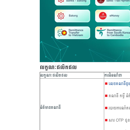
លក្ខណៈផលិតផល
លក្ខណៈផលិតផល
ការពិពណ៌នា
លេខគណនីដូច
គណនី កម្ចី ព័ត
ព័ត៌មានគណនី
របាយការណ៍គណន
សារ OTP ជូនដ