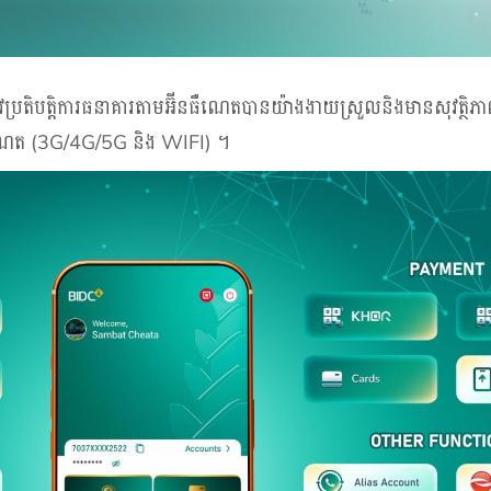
ប្រតិបត្តិការធនាគារតាមអ៊ីនធឺណេតបានយ៉ាងងាយស្រួលនិងមានសុវត្ថិភាពគ
ីនធឺណេត (3G/4G/5G និង WIFI) ។