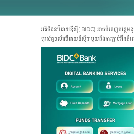
អតិថិជនប៊ីអាយឌីស៊ី( BIDC) អាចបំពេញបន្ថែមនូវ
ទូរស័ព្ទចល័តប៊ីអាយឌីស៊ីជាមួយនឹងការភ្ជាប់អ៊