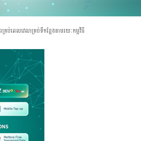
្រប់ពេលវេលាគ្រប់ទីកន្លែងតាមរយៈកម្មវីធី