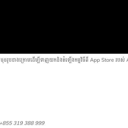
ចរូបខាងក្រោមដើម្បីទាញយកនិងតំឡើងកម្មវិធីពី App Store របស់
 +855 319 388 999