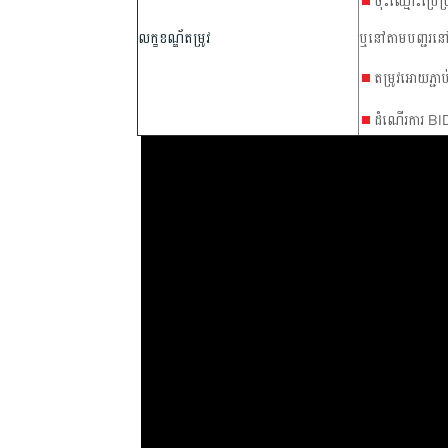
ចុះឈ្មោះប្រើ
លក្ខខណ្ឌ័តម្រូវ
ឬនៅតាមបញ្ជរ​ន
តម្រូវអោយភ្ជ
ដំណើរការ BI