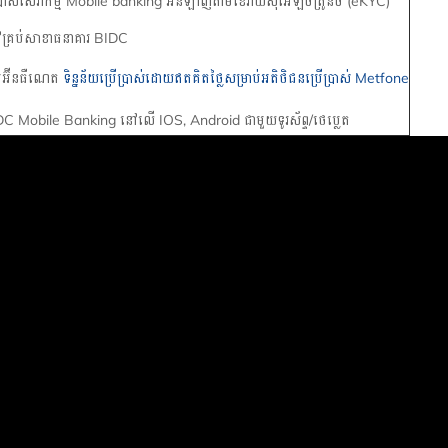
ប្រាស់សេវាកម្ម Mobile banking អនឡាញ​តាមខេវ៉ាយស៊ីអេឡិចត្រូនិច (eKYC)​
ៅគ្រប់សាខាធនាគារ BIDC
ាប់អ៊ីនធឺណេត
ទិន្នន័យប្រើប្រាស់ដោយឥតគិតថ្លៃសម្រាប់អតិថិជនប្រើប្រាស់ Metfone
DC Mobile Banking នៅលើ IOS, Android ជាមួយទូរស័ព្ទ/ថេប្លេត