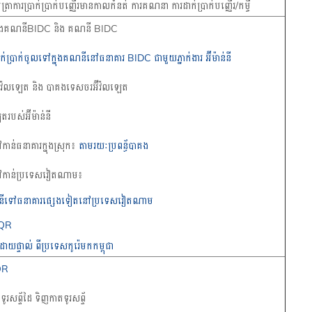
់ អត្រាការប្រាក់ប្រាក់បញ្ញើរមានកាលកំនត់ ការគណនា ការដាក់ប្រាក់បញ្ញើរ/កម្ចី
ក់រវាងគណនីBIDC និង គណនី BIDC
ាក់ប្រាក់ចូលទៅក្នុងគណនីនៅធនាគារ BIDC ជាមួយភ្នាក់ងារ អ៊ីម៉ាន់នី
៊ីវ៉លឡេត និង​ បាគងទេសចរអ៊ីវ៉លឡេត
របស់អ៊ីម៉ាន់នី
ទៅកាន់ធនាគារក្នុងស្រុក៖
តាមរយៈប្រពន្ធ័បាគង
់ទៅកាន់ប្រទេសវៀតណាម​៖
ីគណនី​ទៅធនាគារផ្សេងទៀតនៅប្រទេសវៀតណាម
etQR
់ដោយផ្ទាល់ ពីប្រទេសកូរ៉េមកកម្ពុជា
QR
ទូរសព្ទ័ដៃ ទិញកាតទូរសព្ទ័