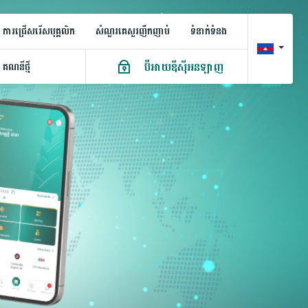
ការជ្រើសរើសបុគ្គលិក
សំណួរគេសួរញឹកញាប់
ទំនាក់ទំនង
ប៊ីអាយឌីស៊ីអនឡាញ
គណនី​ថ្មី