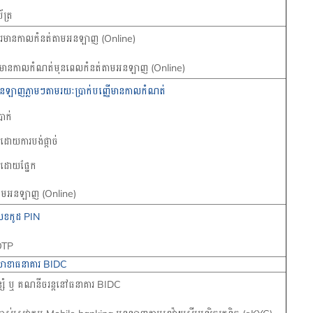
័ត្រ
ញើរមានកាលកំនត់តាមអនឡាញ (​Online)
ញើរមានកាលកំណត់មុនពេលកំនត់តាម​អនឡាញ (​Online)
ាមអនឡាញភ្លាមៗតាម​រយៈប្រាក់បញ្ញើមានកាលកំណត់
រាក់
ដោយការបង់ផ្តាច់​​
ចីដោយផ្នែក
ចីតាមអនឡាញ (​Online)
់លេខកូដ PIN
 OTP
 /សាខាធនាគារ BIDC
ំ ឬ គណនីចរន្តនៅធនាគារ​ BIDC