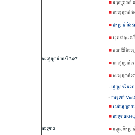
អត្រាប្តូរប្រាក
ការផ្ទេរប្រា
ដកប្រាក់ និងដ
ផ្ទេរទៅបាគងអ
គណនីអ៊ីវ៉លឡេត
ការផ្ទេរប្រាក់រហស័​​ 24/7
ការផ្ទេរប្រាក់
ការផ្ទេរប្រាក
-
ផ្ទេរប្រាក់ព
-
ការទូទាត់​ Vi
សេវាផ្ទេរប្រាក
ការទូទាត់KH
ការទូទាត់
បញ្ចូលទឹកប្រាក់