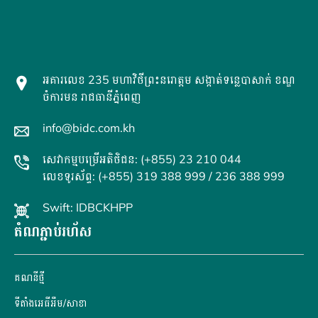
អគារលេខ 235 មហាវិថីព្រះនរោត្តម សង្កាត់ទន្លេបាសាក់ ខណ្ឌ
ចំការមន រាជធានីភ្នំពេញ
info@bidc.com.kh
សេវាកម្មបម្រើអតិថិជន: (+855) 23 210 044
លេខទូរស័ព្ទ: (+855) 319 388 999 / 236 388 999
Swift: IDBCKHPP
តំណភ្ជាប់រហ័ស
គណនី​ថ្មី
ទីតាំងអេធីអឹម/សាខា