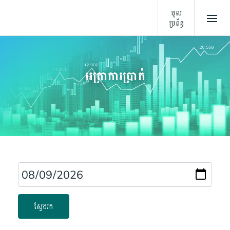
ចូល
ប្រព័ន្ធ
អត្រា​ការ​ប្រាក់
ស្វែងរក