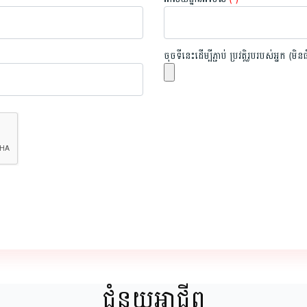
ចុចទីនេះដើម្បីភ្ជាប់ ប្រវត្តិរូបរបស់អ្នក (
ជំនួយអាជីព