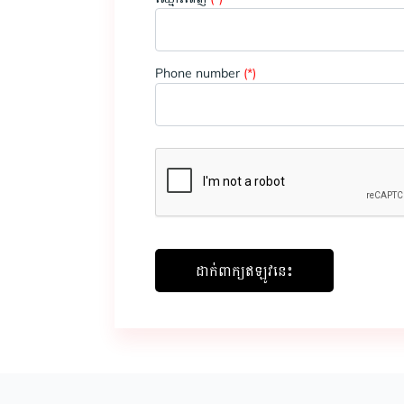
Phone number
(*)
ដាក់ពាក្យ​ឥឡូវនេះ