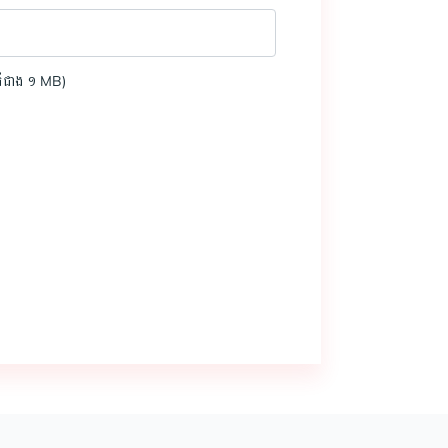
មិនធំជាង ១ MB)