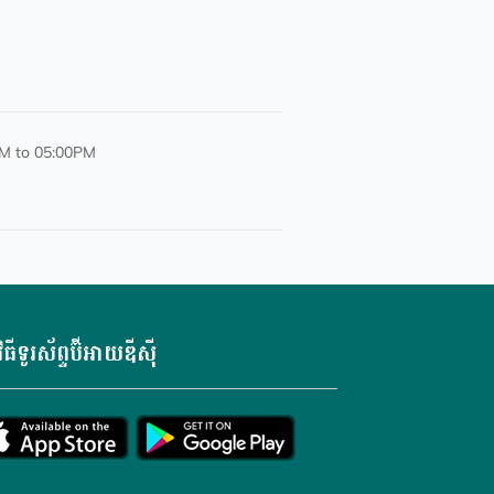
PM to 05:00PM
វិធីទូរស័ព្ទប៊ីអាយឌីស៊ី