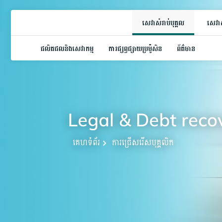
សេវាសំរាប់បុគ្គល
សេវាស
ផលិតផលនិងសេវាកម្ម
ការផ្សព្វផ្សាយប្រម៉ូសិន
ព័ត៌មាន
Legal & Debt reco
គេហទំព័រ
ការជ្រើសរើសបុគ្គលិក