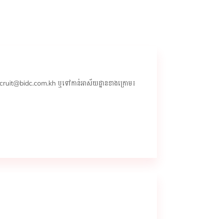
៖ recruit@bidc.com.kh ឬទៅកាន់អាស័យដ្ឋានខាងក្រោម៖