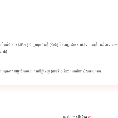
ង្ខេប (មិនធំជាង ១ MB។ ) ជាមួយរូបថតថ្មី (៤x៦) និងឈ្មោះឯកសារដែលបានផ្ញើមកអ៊ីមែល
Bank)
ទន្លេបាសាក់ខណ្ឌចំការមនរាជធានីភ្នំពេញ (ជាន់ទី ៤ នៃអគារការិយាល័យកណ្តាល)
អាស័យ​ដ្ឋាន​អ៊ី​ម៉េ​ល
(*)