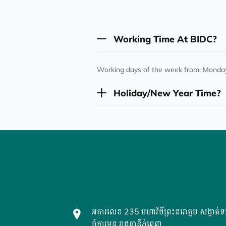
Working Time At BIDC?
Working days of the week from: Monday
Holiday/New Year Time?
អគារលេខ 235 មហាវិថីព្រះនរោត្តម សង្កាត់ទន
ចំការមន រាជធានីភ្នំពេញ