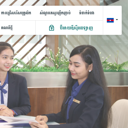
ការជ្រើសរើសបុគ្គលិក
សំណួរគេសួរញឹកញាប់
ទំនាក់ទំនង
ប៊ីអាយឌីស៊ីអនឡាញ
គណនី​ថ្មី