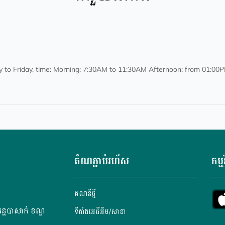
 to Friday, time: Morning: 7:30AM to 11:30AM Afternoon: from 01:00
តំណភ្ជាប់រហ័ស
កម្ម
គណនី​ថ្មី
្លេបាសាក់ ខណ្ឌ
ទីតាំងអេធីអឹម/សាខា