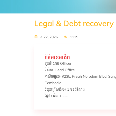
Legal & Debt recovery 
៤ 22, 2026
1119
ព័ត៌មានអាជីព
មុខតំណែង Officer
ទីតាំង៖ Head Office
អាស័យដ្ឋាន៖ #235, Preah Norodom Blvd, S
Cambodia
ចំនួនជ្រើសរើស៖ 1 មុខតំណែង
ថ្ងៃផុតកំណត់ ......