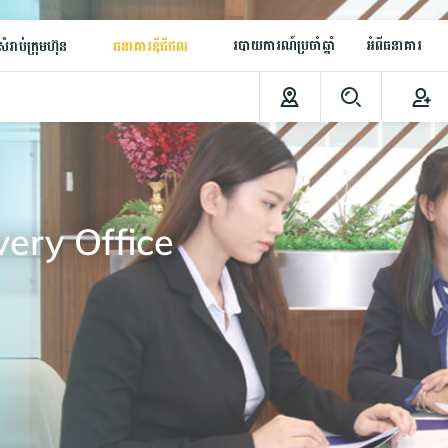
របាយការណ៍ប្រចាំឆ្នាំ
អំពីធនាគារ
ំរាប់ក្រុមហ៊ុន
ធនាគារឌីជីថល
very Office