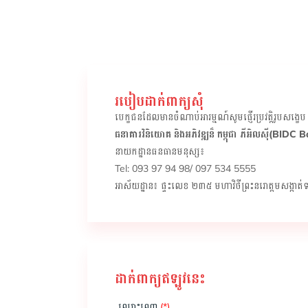
របៀបដាក់ពាក្យសុំ
បេក្ខជនដែលមានចំណាប់អារម្មណ៍សូមផ្ញើរប្រវត្តិរូបស
ធនាគារវិនិយោគ និងអភិវឌ្ឍន៏ កម្ពុជា ភីអិលស៊ី(BIDC 
នាយកដ្ឋានធនធានមនុស្ស៖
Tel: 093 97 94 98/ 097 534 5555
អាស័យដ្ឋាន៖ ផ្ទះលេខ ២៣៥ មហាវិថីព្រះនរោត្តមសង្កាត់
ដាក់ពាក្យ​ឥឡូវនេះ
ឈ្មោះ​ពេញ
(*)