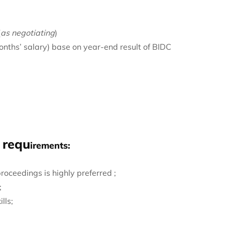
(
as negotiating
)
nths’ salary) base on year-end result of BIDC
 requ
irements:
oceedings is highly preferred ;
;
lls;