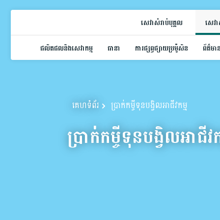
សេវាសំរាប់បុគ្គល
សេវាស
ផលិតផលនិងសេវាកម្ម
ធានា
ការផ្សព្វផ្សាយប្រម៉ូសិន
ព័ត៌មា
គេហទំព័រ
ប្រាក់កម្ចីទុនបង្វិលអាជីវកម្ម
ប្រាក់កម្ចីទុនបង្វិលអាជីវក