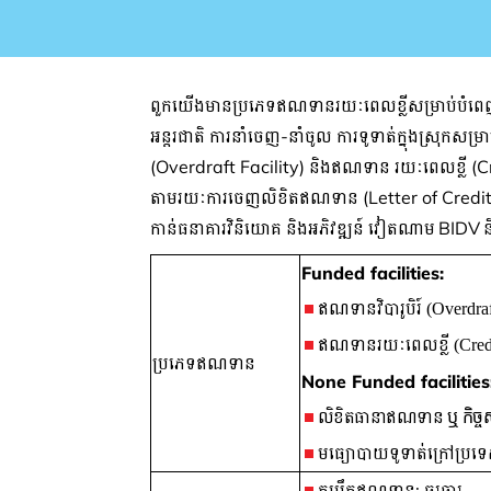
ពួកយើងមានប្រភេទឥណទានរយៈពេលខ្លីសម្រាប់បំពេញតម្រ
អន្តរជាតិ ការនាំចេញ
-
នាំចូល ការទូទាត់ក្នុងស្រុកសម្រា
(
Overdraft Facility)
និងឥណទាន
រយៈពេលខ្លី (
C
តាមរយៈការចេញលិខិតឥណទាន
(
Letter of Credi
កាន់ធនាគារវិនិយោគ និងអភិវឌ្ឍន៍ វៀតណាម
BIDV
ន
Funded facilities:
ឥណទានវិបារូបិរ៍
(Overdraf
ឥណទានរយៈពេលខ្លី
(Cred
ប្រភេទឥណទាន
None Funded facilities
លិខិតធានាឥណទាន
ឬ កិច្ច
មធ្យោបាយទូទាត់ក្រៅប្រ
កម្រឹតឥណទាន: ចរចារ