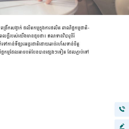
ីកសង្វាក់ ផលិតកម្មក្នុងការផលិត ពាណិជ្ជកម្មជាតិ
-
លខ្លីរបស់យើងមានដូចជា៖ ឥណទានវិបារូបិរ៍
់ទៅកាន់ទីផ្សារអន្តរជាតិដោយឆាប់រហ័សទាន់ចិត្ត
ណិជ្ជកម្មដែលអាចបត់បែនបានផ្សេងៗទៀត ដែលភ្ជាប់ទៅ