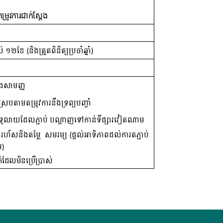
្រូវការជាក់ស្ដែង
 (និងត្រួតពិនិត្យប្រចាំឆ្នាំ)
ងសាមញ្ញ
់ស្របតាមតម្រូវការនឹងទ្រព្យបញ្ចាំ
ទូលាយដែលភ្ជាប់ បណ្តាញទៅកាន់ទីផ្សារវៀតណាម
័សនិងតម្លៃ សមរម្យ (ផ្តល់អាទិភាពដល់ការតភ្ជាប់
ម)
ក់ដែលមិនប្រើប្រាស់