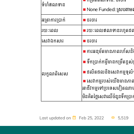
ទំហំឥណទាន
None Funded:
ស្របតាមតម
អត្រាការប្រាក់
ចរចារ
រយៈពេល
រយៈពេលឥណទានរហូតដល់ ១២ខែ
សេវាឯកសារ
ចរចារ
ការអនុម័តមានភាពរហ័សនិ
ទឹកប្រាក់កម្ចីមានកម្រឹតខ្ពស
ផលិតផលនិងសេវាកម្មទូលំ
លក្ខណពិសេស
សេវាកម្មរបស់យើងមានភាពរហ
អាជីវកម្មទៅប្រទេសវៀតណា
មិនគិតថ្លៃសេវាលើចំនួនទឹកប្រា
Last updated on
Feb 25, 2022
5,519