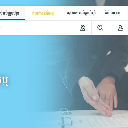
របាយការណ៍ប្រចាំឆ្នាំ
អំពីធនាគារ
ំរាប់ក្រុមហ៊ុន
ធនាគារឌីជីថល
ន
ម្ម