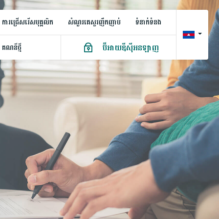
ការជ្រើសរើសបុគ្គលិក
សំណួរគេសួរញឹកញាប់
ទំនាក់ទំនង
ប៊ីអាយឌីស៊ីអនឡាញ
គណនី​ថ្មី