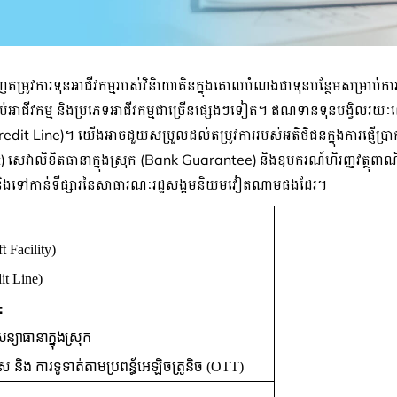
ូវការទុនអាជី​វកម្មរបស់វិនិយោគិនក្នុងគោលបំណងជាទុនបន្ថែមសម្រាប់ការពង្រ
ប់អាជីវកម្ម និងប្រភេទអាជីវកម្មជាច្រើន
ផ្សេងៗ
ទៀត។
ឥណទានទុនបង្វិលរយៈពេ
redit Line
)
។
យើងអាចជួយសម្រួលដល់តម្រូវការរបស់អតិថិជនក្នុងការផ្ញើប្រាក
t
)
សេវាលិខិតធានាក្នុងស្រុក
(
Bank Guarantee)
និងឧបករណ៍ហិរញ្ញវត្ថុពា
ិងទៅកាន់ទីផ្សារនៃ
សាធារណៈរដ្ឋសង្គមនិយមវៀតណាមផងដែរ។
t Facility)
it Line)
:
សន្យាធានាក្នុងស្រុក
ទេស
និង ការទូទាត់តាមប្រពន្ធ័អេឡិចត្រូនិច
(OTT)